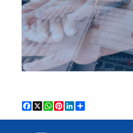
Facebook
X
WhatsApp
Pinterest
LinkedIn
Share