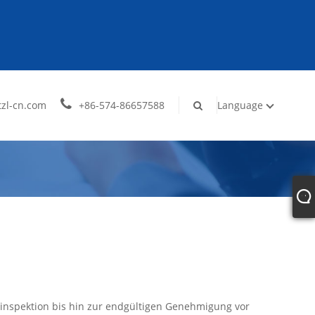
zl-cn.com
+86-574-86657588
Language
sinspektion bis hin zur endgültigen Genehmigung vor