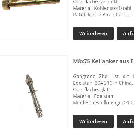
Oberfläche: verzinkt
Material: Kohlenstoffstahl
Paket: kleine Box + Carbon 
Weiterlesen
Anfr
M8x75 Keilanker aus E
Gangtong Zheli ist ein M
Edelstahl 304 316 in China
Oberfläche: glatt
Material: Edelstahl
Mindestbestellmenge: ≥100
Weiterlesen
Anfr