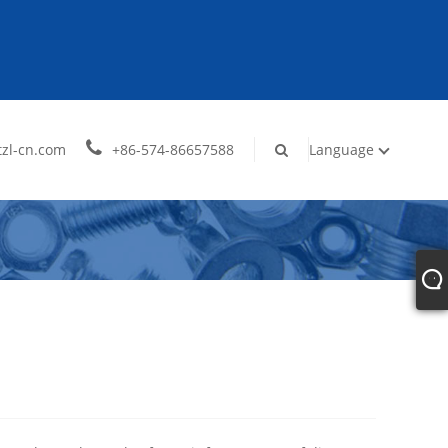
zl-cn.com
+86-574-86657588
Language