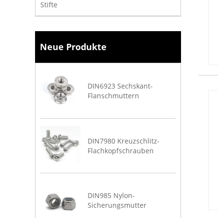
Stifte
Neue Produkte
DIN6923 Sechskant-
Flanschmuttern
DIN7980 Kreuzschlitz-
Flachkopfschrauben
DIN985 Nylon-
Sicherungsmutter