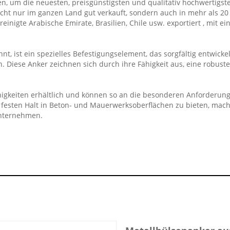
en, um die neuesten, preisgünstigsten und qualitativ hochwertigst
t nur im ganzen Land gut verkauft, sondern auch in mehr als 20 
reinigte Arabische Emirate, Brasilien, Chile usw. exportiert , mit
t, ist ein spezielles Befestigungselement, das sorgfältig entwick
 Diese Anker zeichnen sich durch ihre Fähigkeit aus, eine robuste 
higkeiten erhältlich und können so an die besonderen Anforderu
t, festen Halt in Beton- und Mauerwerksoberflächen zu bieten, mac
unternehmen.