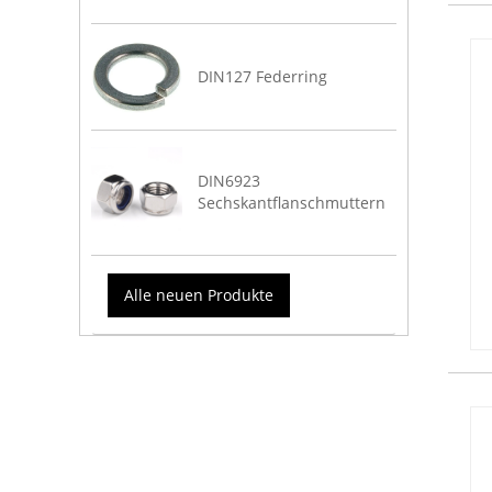
DIN127 Federring
DIN6923
Sechskantflanschmuttern
Alle neuen Produkte