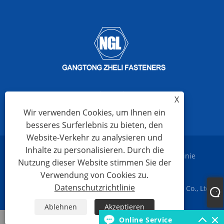
X
Wir verwenden Cookies, um Ihnen ein
besseres Surferlebnis zu bieten, den
Website-Verkehr zu analysieren und
Inhalte zu personalisieren. Durch die
Links
Sitemap
RSS
XML
Datenschutzrichtlinie
Nutzung dieser Website stimmen Sie der
Verwendung von Cookies zu.
Datenschutzrichtlinie
Copyright © 2023 Ningbo Gangtong Zheli Fasteners Co., Ltd.
Alle Rechte vorbehalten
Ablehnen
Akzeptieren
WhatsApp
Online Service
Email