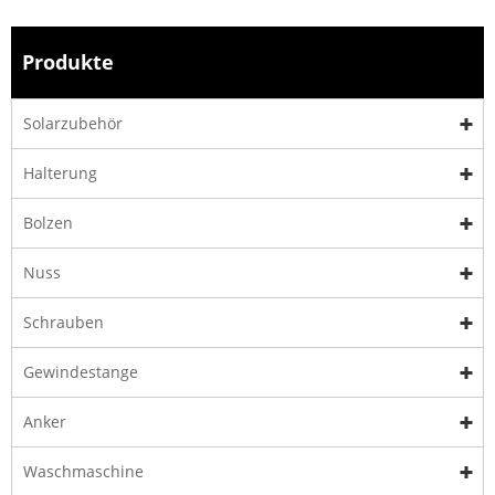
Produkte
Solarzubehör
Halterung
Bolzen
Nuss
Schrauben
Gewindestange
Anker
Waschmaschine