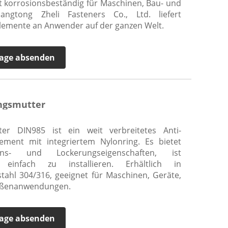
ut korrosionsbeständig für Maschinen, Bau- und
angtong Zheli Fasteners Co., Ltd. liefert
lemente an Anwender auf der ganzen Welt.
age absenden
ngsmutter
ter DIN985 ist ein weit verbreitetes Anti-
lement mit integriertem Nylonring. Es bietet
ons- und Lockerungseigenschaften, ist
einfach zu installieren. Erhältlich in
stahl 304/316, geeignet für Maschinen, Geräte,
Außenanwendungen.
age absenden