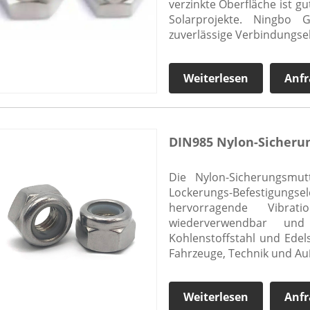
verzinkte Oberfläche ist g
Solarprojekte. Ningbo G
zuverlässige Verbindungse
Weiterlesen
Anfr
DIN985 Nylon-Sicheru
Die Nylon-Sicherungsmut
Lockerungs-Befestigungse
hervorragende Vibrati
wiederverwendbar und 
Kohlenstoffstahl und Edel
Fahrzeuge, Technik und 
Weiterlesen
Anfr