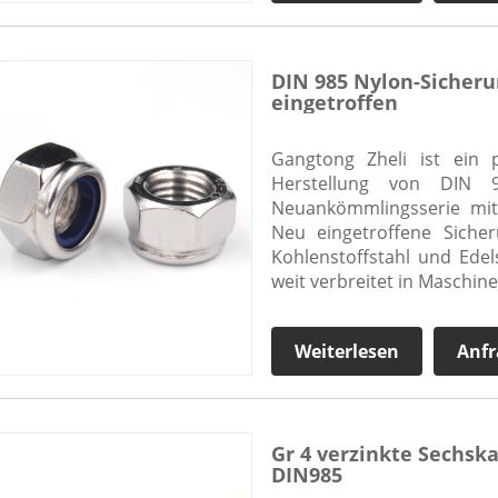
DIN 985 Nylon-Sicher
eingetroffen
Gangtong Zheli ist ein p
Herstellung von DIN 98
Neuankömmlingsserie mit
Neu eingetroffene Siche
Kohlenstoffstahl und Edels
weit verbreitet in Maschin
Weiterlesen
Anfr
Gr 4 verzinkte Sechsk
DIN985