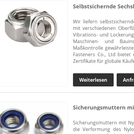
Selbstsichernde Sechs
Wir liefern selbstsichern
mit verschiedenen Oberfl
Vibrations- und Lockerung
Maschinen- und Bauind
Maßkontrolle gewährleiste
Fasteners Co., Ltd biete
Zertifikate für globale Käuf
Weiterlesen
Anfr
Sicherungsmuttern mi
Sicherungsmuttern mit Nyl
die Verformung des Nylon