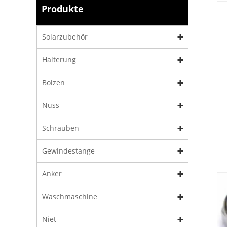
Produkte
Solarzubehör
Halterung
Bolzen
Nuss
Schrauben
Gewindestange
Anker
Waschmaschine
Niet