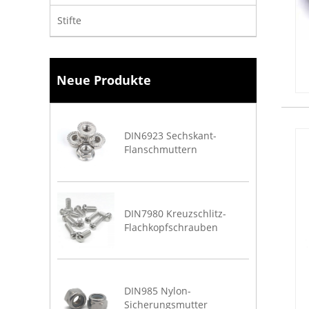
Stifte
Neue Produkte
DIN6923 Sechskant-
Flanschmuttern
DIN7980 Kreuzschlitz-
Flachkopfschrauben
DIN985 Nylon-
Sicherungsmutter