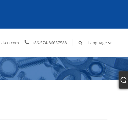
zl-cn.com
+86-574-86657588
Language