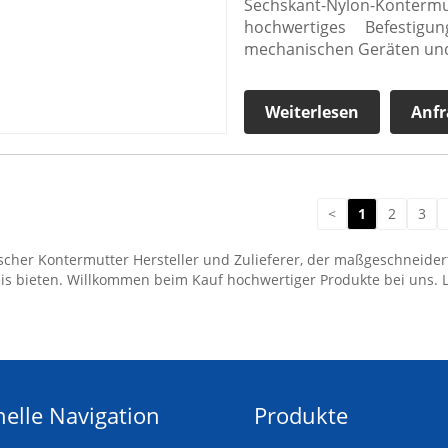
Sechskant-Nylon-Kontermut
hochwertiges Befestigu
mechanischen Geräten und
Weiterlesen
Anfr
<
1
2
3
sischer Kontermutter Hersteller und Zulieferer, der maßgeschneide
eis bieten. Willkommen beim Kauf hochwertiger Produkte bei uns.
elle Navigation
Produkte