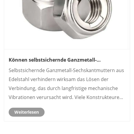
Können selbstsichernde Ganzmetall-
Sechskantmuttern aus Edelstahl bei hohen
Selbstsichernde Ganzmetall-Sechskantmuttern aus
Temperaturen und kontinuierlichen Vibrationen
zuverlässig funktionieren?
Edelstahl verhindern wirksam das Lösen der
Verbindung, das durch langfristige mechanische
Vibrationen verursacht wird. Viele Konstrukteure
ersetzen Nylon-Sicherungsmuttern für
Weiterlesen
Hochtemperaturgeräte durch dieses
Befestigungselement.