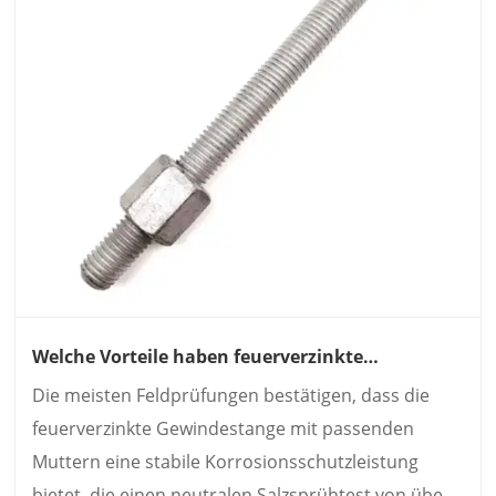
Welche Vorteile haben feuerverzinkte
Gewindestangen mit passenden Muttern
Die meisten Feldprüfungen bestätigen, dass die
gegenüber farbig verzinkten Produkten?
feuerverzinkte Gewindestange mit passenden
Muttern eine stabile Korrosionsschutzleistung
bietet, die einen neutralen Salzsprühtest von über