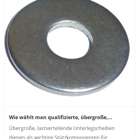
Wie wählt man qualifizierte, übergroße,
lastverteilende Unterlegscheiben für industrielle
Übergroße, lastverteilende Unterlegscheiben
Montageprojekte aus?
dienen als wichtige Stützkomponenten für