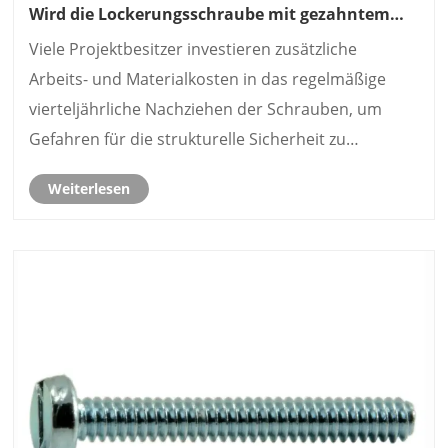
Wird die Lockerungsschraube mit gezahntem
Sechskantflansch aus verzinktem
Viele Projektbesitzer investieren zusätzliche
Kohlenstoffstahl Ihr Problem mit der Lockerung
der Vibrationsschraube lösen?
Arbeits- und Materialkosten in das regelmäßige
vierteljährliche Nachziehen der Schrauben, um
Gefahren für die strukturelle Sicherheit zu
vermeiden. Die Anti-Lockerungsschraube mit
Weiterlesen
gezahntem Sechskantflansch aus verzinktem
Kohlenstoffstahl verfügt über ei......