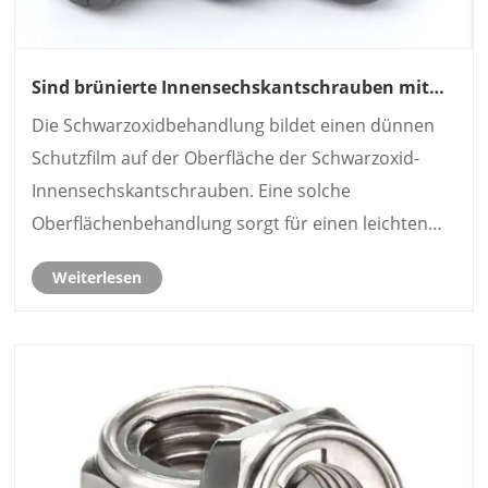
Sind brünierte Innensechskantschrauben mit
Innensechskant für die Montage schwerer
Die Schwarzoxidbehandlung bildet einen dünnen
Geräte zuverlässig?
Schutzfilm auf der Oberfläche der Schwarzoxid-
Innensechskantschrauben. Eine solche
Oberflächenbehandlung sorgt für einen leichten
Rostschutz in trockenen Innenräumen.
Weiterlesen