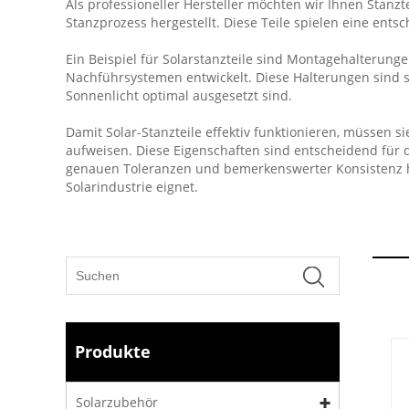
Als professioneller Hersteller möchten wir Ihnen Stan
Stanzprozess hergestellt. Diese Teile spielen eine en
Ein Beispiel für Solarstanzteile sind Montagehalterun
Nachführsystemen entwickelt. Diese Halterungen sind so
Sonnenlicht optimal ausgesetzt sind.
Damit Solar-Stanzteile effektiv funktionieren, müssen
aufweisen. Diese Eigenschaften sind entscheidend für d
genauen Toleranzen und bemerkenswerter Konsistenz her
Solarindustrie eignet.
Produkte
Solarzubehör