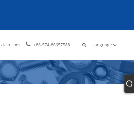
zl-cn.com
+86-574-86657588
Language