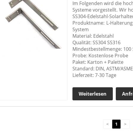
Im Folgenden wird die hoch
Systeme vorgestellt. Wir ho
SS304-Edelstahl-Solarhalt
Produktname: L-Halterung 
System
Material: Edelstahl
Qualität: SS304 SS316
Mindestbestellmenge: 100 
Probe: Kostenlose Probe
Paket: Karton + Palette
Standard: DIN, ASTM/ASME, J
Lieferzeit: 7-30 Tage
Weiterlesen
Anfr
<
1
>