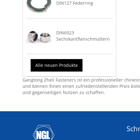
DIN127 Federring
DIN6923
Sechskantflanschmuttern
Alle neuen Produkte
Gangtong Zheli Fasteners ist ein professioneller chinesi
und können Ihnen einen zufriedenstellenden Preis bie
und gegenseitigen Nutzen zu schaffen.
Schn