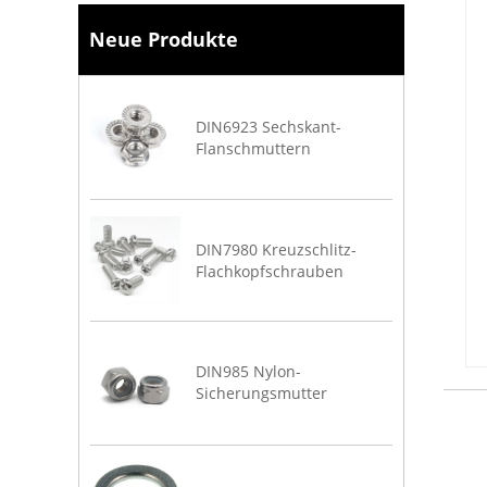
Neue Produkte
DIN6923 Sechskant-
Flanschmuttern
DIN7980 Kreuzschlitz-
Flachkopfschrauben
DIN985 Nylon-
Sicherungsmutter