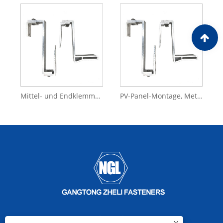
Mittel- und Endklemme aus Aluminium für Boden- oder Flachdach-Solarhalterung für Solarpanel
PV-Panel-Montage, Metalldachsystem, Stehfalz-Dachhakenklemme/Aluminium-Solarklemme