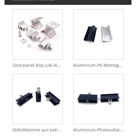
Solarpanel-Klip-Lok-Aluminiumklemme für Solar-Montagesystem
Aluminium-PV-Montage-Solarpanel-Mittelklemme
Mittelklemme aus extrudiertem Aluminium für PV-Solar-Montagestruktur
Aluminium-Photovoltaikanlage, Solarpanel-Dachmontagezubehör, Mittelendklemmen