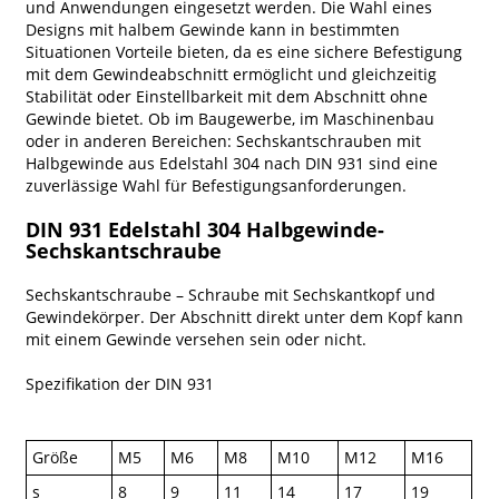
und Anwendungen eingesetzt werden. Die Wahl eines
Designs mit halbem Gewinde kann in bestimmten
Situationen Vorteile bieten, da es eine sichere Befestigung
mit dem Gewindeabschnitt ermöglicht und gleichzeitig
Stabilität oder Einstellbarkeit mit dem Abschnitt ohne
Gewinde bietet. Ob im Baugewerbe, im Maschinenbau
oder in anderen Bereichen: Sechskantschrauben mit
Halbgewinde aus Edelstahl 304 nach DIN 931 sind eine
zuverlässige Wahl für Befestigungsanforderungen.
DIN 931 Edelstahl 304 Halbgewinde-
Sechskantschraube
Sechskantschraube – Schraube mit Sechskantkopf und
Gewindekörper. Der Abschnitt direkt unter dem Kopf kann
mit einem Gewinde versehen sein oder nicht.
Spezifikation der DIN 931
Größe
M5
M6
M8
M10
M12
M16
s
8
9
11
14
17
19