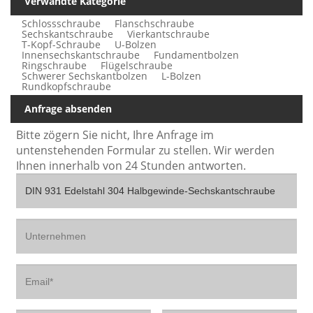
Verwandte Kategorie
Schlossschraube
Flanschschraube
Sechskantschraube
Vierkantschraube
T-Kopf-Schraube
U-Bolzen
Innensechskantschraube
Fundamentbolzen
Ringschraube
Flügelschraube
Schwerer Sechskantbolzen
L-Bolzen
Rundkopfschraube
Anfrage absenden
Bitte zögern Sie nicht, Ihre Anfrage im
untenstehenden Formular zu stellen. Wir werden
Ihnen innerhalb von 24 Stunden antworten.