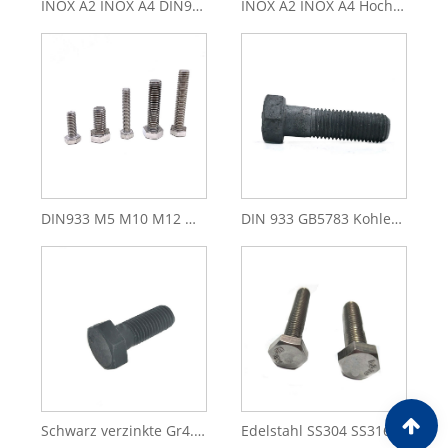
INOX A2 INOX A4 DIN933 M6 M8 Sechskantschraube aus Edelstahl
INOX A2 INOX A4 Hochwertiges Befestigungselement aus Edelstahl 304 316 DIN933 Sechskantschraube
DIN933 M5 M10 M12 M8 A2-70 Sechskantschrauben aus Edelstahl
DIN 933 GB5783 Kohlenstoffstahl, wettbewerbsfähiger Preis, ASTM A394, feuerverzinkt, HDG-Sechskant-Elektroturmschraube
Schwarz verzinkte Gr4.8 8.8 Sechskant-Klemmschrauben (DIN7990 DIN558)
Edelstahl SS304 SS316 Sechskantschrauben (DIN7990)