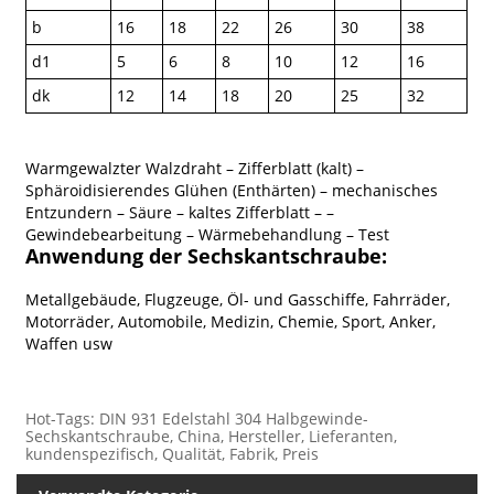
b
16
18
22
26
30
38
d1
5
6
8
10
12
16
dk
12
14
18
20
25
32
Warmgewalzter Walzdraht – Zifferblatt (kalt) –
Sphäroidisierendes Glühen (Enthärten) – mechanisches
Entzundern – Säure – kaltes Zifferblatt – –
Gewindebearbeitung – Wärmebehandlung – Test
Anwendung der Sechskantschraube:
Metallgebäude, Flugzeuge, Öl- und Gasschiffe, Fahrräder,
Motorräder, Automobile, Medizin, Chemie, Sport, Anker,
Waffen usw
Hot-Tags: DIN 931 Edelstahl 304 Halbgewinde-
Sechskantschraube, China, Hersteller, Lieferanten,
kundenspezifisch, Qualität, Fabrik, Preis