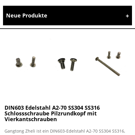
Neue Produkte
DIN603 Edelstahl A2-70 SS304 SS316
Schlossschraube Pilzrundkopf mit
Vierkantschrauben
Gangtong Zheli ist ein DIN603-Edelstahl A2-70 SS304 SS316,