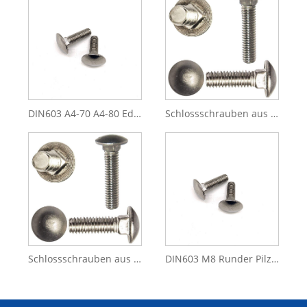
DIN603 A4-70 A4-80 Edelstahl 314 316 M6 M12 Schlossschraube
Schlossschrauben aus Edelstahl
Schlossschrauben aus Edelstahl. Schlossschrauben
DIN603 M8 Runder Pilzkopf-Vierkanthals-Edelstahl-Schlittenbolzen-Schlossbolzen