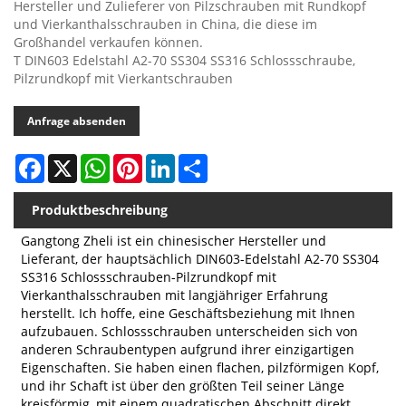
Hersteller und Zulieferer von Pilzschrauben mit Rundkopf
und Vierkanthalsschrauben in China, die diese im
Großhandel verkaufen können.
T DIN603 Edelstahl A2-70 SS304 SS316 Schlossschraube,
Pilzrundkopf mit Vierkantschrauben
Anfrage absenden
Facebook
X
WhatsApp
Pinterest
LinkedIn
Share
Produktbeschreibung
Gangtong Zheli ist ein chinesischer Hersteller und
Lieferant, der hauptsächlich DIN603-Edelstahl A2-70 SS304
SS316 Schlossschrauben-Pilzrundkopf mit
Vierkanthalsschrauben mit langjähriger Erfahrung
herstellt. Ich hoffe, eine Geschäftsbeziehung mit Ihnen
aufzubauen. Schlossschrauben unterscheiden sich von
anderen Schraubentypen aufgrund ihrer einzigartigen
Eigenschaften. Sie haben einen flachen, pilzförmigen Kopf,
und ihr Schaft ist über den größten Teil seiner Länge
kreisförmig, mit einem quadratischen Abschnitt direkt