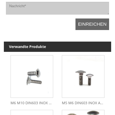
Verwandte Produkte
M6 M10 DIN603 INOX A4 Edelstahl 314 316 INOX A2 Schlossschraube
M5 M6 DIN603 INOX A4 INOX A2 Edelstahl 314 316 Vierkantschlittenschraube