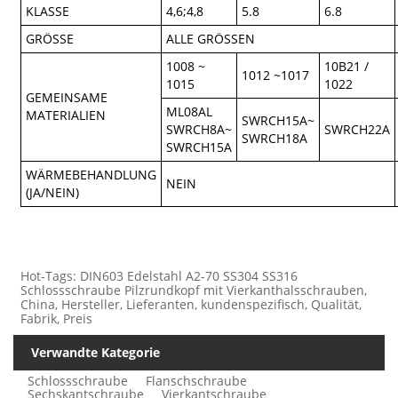
KLASSE
4,6;4,8
5.8
6.8
GRÖSSE
ALLE GRÖSSEN
1008 ~
10B21 /
1012 ~1017
1015
1022
GEMEINSAME
ML08AL
MATERIALIEN
SWRCH15A~
SWRCH8A~
SWRCH22A
SWRCH18A
SWRCH15A
WÄRMEBEHANDLUNG
NEIN
(JA/NEIN)
Hot-Tags: DIN603 Edelstahl A2-70 SS304 SS316
Schlossschraube Pilzrundkopf mit Vierkanthalsschrauben,
China, Hersteller, Lieferanten, kundenspezifisch, Qualität,
Fabrik, Preis
Verwandte Kategorie
Schlossschraube
Flanschschraube
Sechskantschraube
Vierkantschraube