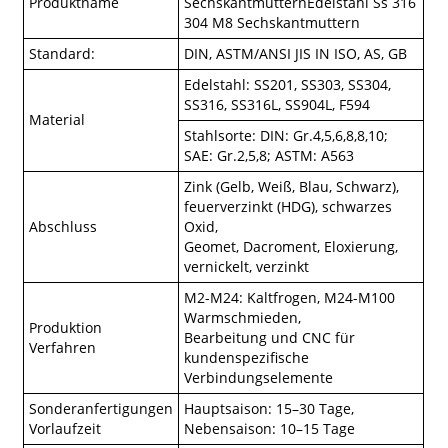
Produktname
SechskantmutternEdelstahl Ss 316
304 M8 Sechskantmuttern
Standard:
DIN, ASTM/ANSI JIS IN ISO, AS, GB
Edelstahl: SS201, SS303, SS304,
SS316, SS316L, SS904L, F594
Material
Stahlsorte: DIN: Gr.4,5,6,8,8,10;
SAE: Gr.2,5,8; ASTM: A563
Zink (Gelb, Weiß, Blau, Schwarz),
feuerverzinkt (HDG), schwarzes
Abschluss
Oxid,
Geomet, Dacroment, Eloxierung,
vernickelt, verzinkt
M2-M24: Kaltfrogen, M24-M100
Warmschmieden,
Produktion
Bearbeitung und CNC für
Verfahren
kundenspezifische
Verbindungselemente
Sonderanfertigungen
Hauptsaison: 15–30 Tage,
Vorlaufzeit
Nebensaison: 10–15 Tage