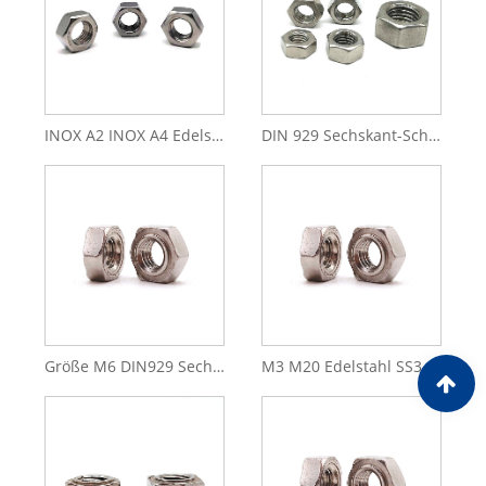
INOX A2 INOX A4 Edelstahl 304 316 M10 M12 M16 Arten von Sechskantmuttern
DIN 929 Sechskant-Schweißmuttern aus Edelstahl 304 316
Größe M6 DIN929 Sechskant-Schweißmutter aus Edelstahl
M3 M20 Edelstahl SS304 SS316 DIN 929 Sechskantschweißmuttern