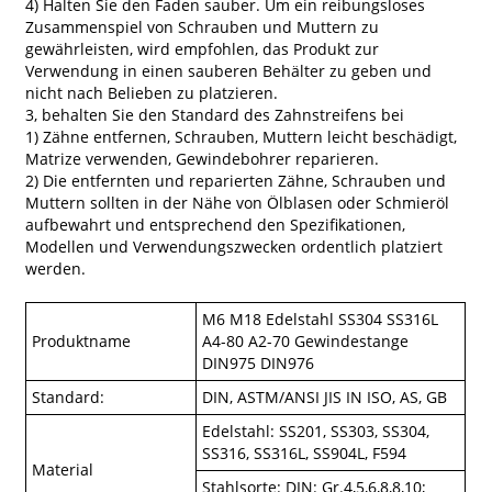
4) Halten Sie den Faden sauber. Um ein reibungsloses
Zusammenspiel von Schrauben und Muttern zu
gewährleisten, wird empfohlen, das Produkt zur
Verwendung in einen sauberen Behälter zu geben und
nicht nach Belieben zu platzieren.
3, behalten Sie den Standard des Zahnstreifens bei
1) Zähne entfernen, Schrauben, Muttern leicht beschädigt,
Matrize verwenden, Gewindebohrer reparieren.
2) Die entfernten und reparierten Zähne, Schrauben und
Muttern sollten in der Nähe von Ölblasen oder Schmieröl
aufbewahrt und entsprechend den Spezifikationen,
Modellen und Verwendungszwecken ordentlich platziert
werden.
M6 M18 Edelstahl SS304 SS316L
Produktname
A4-80 A2-70 Gewindestange
DIN975 DIN976
Standard:
DIN, ASTM/ANSI JIS IN ISO, AS, GB
Edelstahl: SS201, SS303, SS304,
SS316, SS316L, SS904L, F594
Material
Stahlsorte: DIN: Gr.4,5,6,8,8,10;