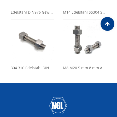
Edelstahl DIN976 Gewindestangen und Muttern Vollgewindestange
M14 Edelstahl SS304 SS316 DIN976 Gewindestange
304 316 Edelstahl DIN 975 DIN976 Stehbolzen Gewindestange
M8 M20 5 mm 8 mm A2 A4 Edelstahl 304 316 DIN975 DIN976 Gewindestange