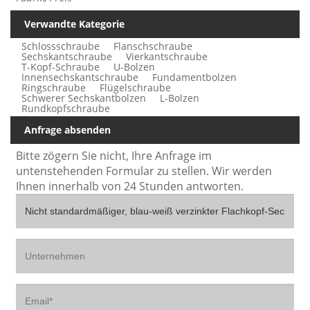
Verwandte Kategorie
Schlossschraube
Flanschschraube
Sechskantschraube
Vierkantschraube
T-Kopf-Schraube
U-Bolzen
Innensechskantschraube
Fundamentbolzen
Ringschraube
Flügelschraube
Schwerer Sechskantbolzen
L-Bolzen
Rundkopfschraube
Anfrage absenden
Bitte zögern Sie nicht, Ihre Anfrage im
untenstehenden Formular zu stellen. Wir werden
Ihnen innerhalb von 24 Stunden antworten.