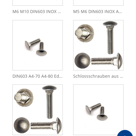
M6 M10 DIN603 INOX A4 Edelstahl 314 316 INOX A2 Schlossschraube
M5 M6 DIN603 INOX A4 INOX A2 Edelstahl 314 316 Vierkantschlittenschraube
DIN603 A4-70 A4-80 Edelstahl 314 316 M6 M12 Schlossschraube
Schlossschrauben aus Edelstahl