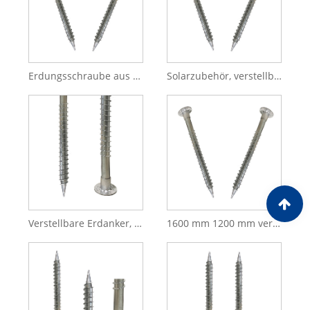
Erdungsschraube aus Kohlenstoffstahl HDG Q235 für Solarmontagesystem
Solarzubehör, verstellbare Erdungsschraube aus Kohlenstoffstahl und Metall für Solaranlagen
Verstellbare Erdanker, Fundamentpfahl, verzinkte Solar-Erdschraube
1600 mm 1200 mm verstellbares Solar-Montagesystem HDG Erdungsschrauben