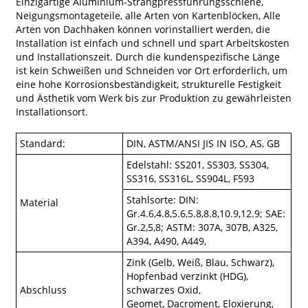
Einzigartige Aluminium-Strangpressführungsschiene,
Neigungsmontageteile, alle Arten von Kartenblöcken, Alle
Arten von Dachhaken können vorinstalliert werden, die
Installation ist einfach und schnell und spart Arbeitskosten
und Installationszeit. Durch die kundenspezifische Länge
ist kein Schweißen und Schneiden vor Ort erforderlich, um
eine hohe Korrosionsbeständigkeit, strukturelle Festigkeit
und Ästhetik vom Werk bis zur Produktion zu gewährleisten
Installationsort.
Standard:
DIN, ASTM/ANSI JIS IN ISO, AS, GB
Edelstahl: SS201, SS303, SS304,
SS316, SS316L, SS904L, F593
Stahlsorte: DIN:
Material
Gr.4.6,4.8,5.6,5.8,8.8,10.9,12.9; SAE:
Gr.2,5,8; ASTM: 307A, 307B, A325,
A394, A490, A449,
Zink (Gelb, Weiß, Blau, Schwarz),
Hopfenbad verzinkt (HDG),
Abschluss
schwarzes Oxid,
Geomet, Dacroment, Eloxierung,