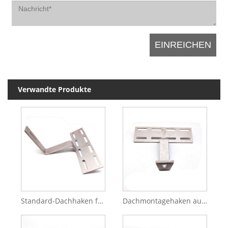
Verwandte Produkte
Standard-Dachhaken für Solarenergiesysteme verschiedener Typen SS201/304/316
Dachmontagehaken aus Edelstahl 304 316 Dachmontagehaken für Solarstromanlage