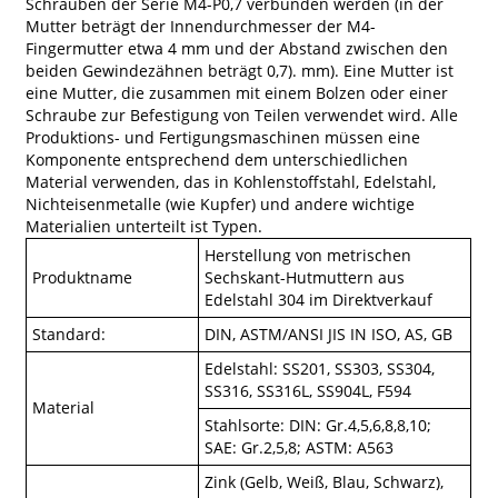
Schrauben der Serie M4-P0,7 verbunden werden (in der
Mutter beträgt der Innendurchmesser der M4-
Fingermutter etwa 4 mm und der Abstand zwischen den
beiden Gewindezähnen beträgt 0,7). mm). Eine Mutter ist
eine Mutter, die zusammen mit einem Bolzen oder einer
Schraube zur Befestigung von Teilen verwendet wird. Alle
Produktions- und Fertigungsmaschinen müssen eine
Komponente entsprechend dem unterschiedlichen
Material verwenden, das in Kohlenstoffstahl, Edelstahl,
Nichteisenmetalle (wie Kupfer) und andere wichtige
Materialien unterteilt ist Typen.
Herstellung von metrischen
Produktname
Sechskant-Hutmuttern aus
Edelstahl 304 im Direktverkauf
Standard:
DIN, ASTM/ANSI JIS IN ISO, AS, GB
Edelstahl: SS201, SS303, SS304,
SS316, SS316L, SS904L, F594
Material
Stahlsorte: DIN: Gr.4,5,6,8,8,10;
SAE: Gr.2,5,8; ASTM: A563
Zink (Gelb, Weiß, Blau, Schwarz),