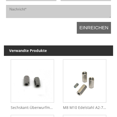
Verwandte Produkte
Sechskant-Überwurfmutter aus Edelstahl SS316 316L
M8 M10 Edelstahl A2-70 DIN6334 Sechskant-Kupplungsmutter