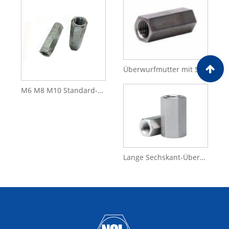
Überwurfmutter mit Sechskantgewinde für den Anschluss von Befestigungselementen
M6 M8 M10 Standard-Kohlenstoffstahl, weiß, blau, verzinkt, lange Mutter, Kupplungsmutter
Lange Sechskant-Überwurfmutter, Gewindestangen-Verbindungsmutter aus einfachem Kohlenstoffstahl