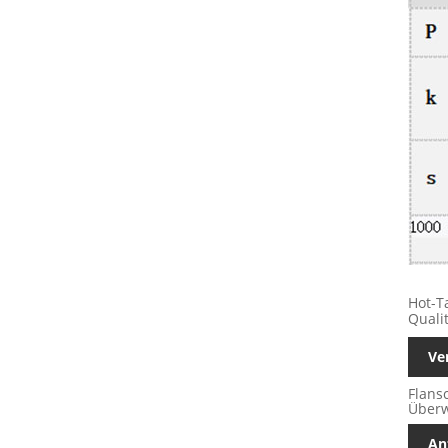
Hot-T
Qualit
Ve
Flans
Überw
An