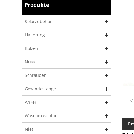
Produkte
Solarzubehör
Halterung
Bolzen
Nuss
Schrauben
Gewindestange
Anker
Waschmaschine
Pr
Niet