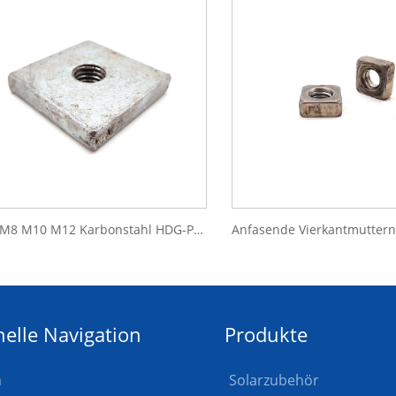
M6 M8 M10 M12 Karbonstahl HDG-Prägung, quadratische, dünne Mutter
elle Navigation
Produkte
m
Solarzubehör