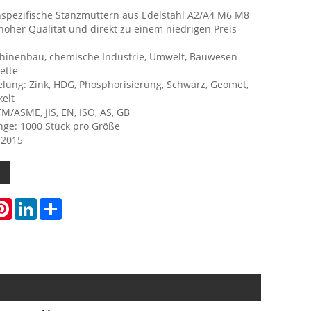
spezifische Stanzmuttern aus Edelstahl A2/A4 M6 M8
hoher Qualität und direkt zu einem niedrigen Preis
inenbau, chemische Industrie, Umwelt, Bauwesen
ette
lung: Zink, HDG, Phosphorisierung, Schwarz, Geomet,
kelt
M/ASME, JIS, EN, ISO, AS, GB
ge: 1000 Stück pro Größe
:2015
atsApp
Pinterest
LinkedIn
Share