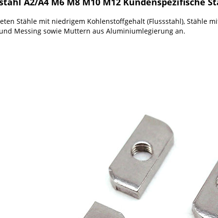
stahl A2/A4 M6 M8 M10 M12 Kundenspezifische S
eten Stähle mit niedrigem Kohlenstoffgehalt (Flussstahl), Stähle mit
 und Messing sowie Muttern aus Aluminiumlegierung an.