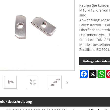
Kaufen Sie kunden
M10 M12, die von 
sind.
Anwendung: Masch
Paket: Karton + Pal
Oberflächenverede
Dacroment, vernic
Standard: DIN, AST
Mindestbestellmen
Zertifikat: ISO9001
Anfrage absenden
Facebook
X
Wh
oduktbeschreibung