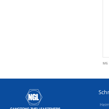
Schn
Hei