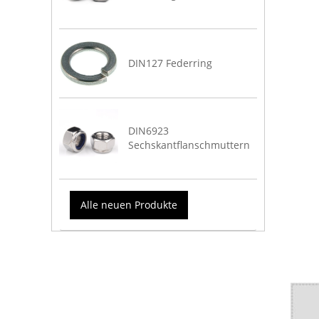
DIN127 Federring
DIN6923
Sechskantflanschmuttern
Alle neuen Produkte