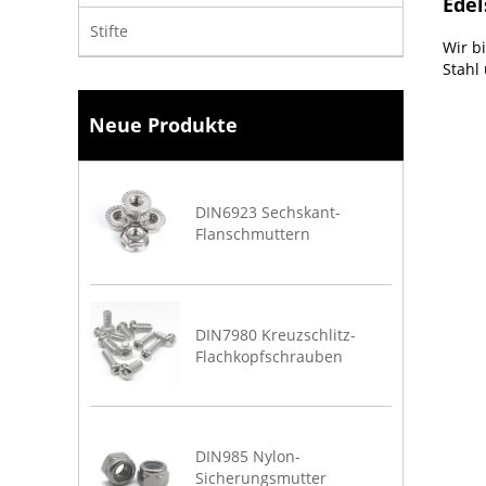
Edel
Stifte
Wir bi
Stahl
Neue Produkte
DIN6923 Sechskant-
Flanschmuttern
DIN7980 Kreuzschlitz-
Flachkopfschrauben
DIN985 Nylon-
Sicherungsmutter