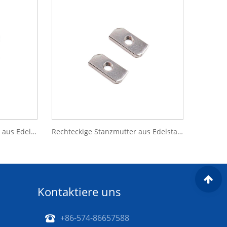
Anfasende Vierkantmuttern aus Edelstahl SS201/SS304/SS316
Rechteckige Stanzmutter aus Edelstahl SS201 SS304
Kontaktiere uns
+86-574-86657588