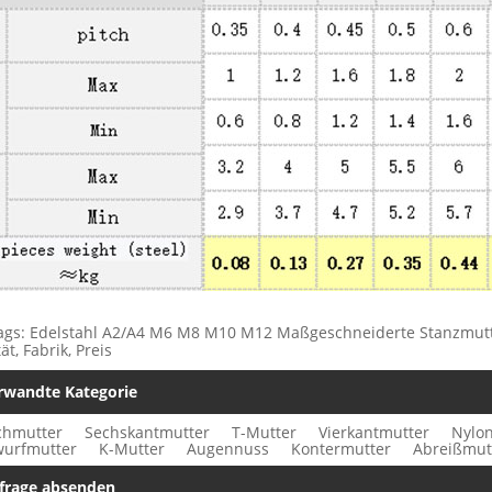
ags: Edelstahl A2/A4 M6 M8 M10 M12 Maßgeschneiderte Stanzmutter
ät, Fabrik, Preis
rwandte Kategorie
chmutter
Sechskantmutter
T-Mutter
Vierkantmutter
Nylo
urfmutter
K-Mutter
Augennuss
Kontermutter
Abreißmut
frage absenden