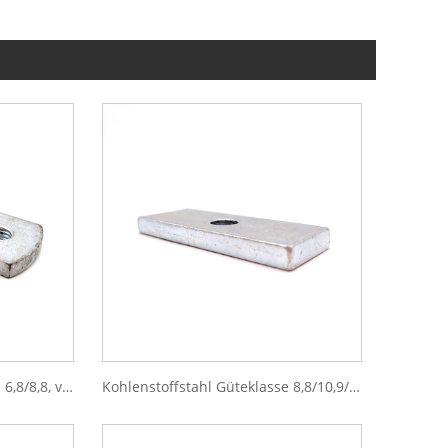
Kohlenstoffstahl Güteklasse 6,8/8,8, verzinkt, nicht standardmäßige, rechteckige Zweilochmutter mit Prägung
Kohlenstoffstahl Güteklasse 8,8/10,9/12,9, blau-weiß, verzinkt, lange, rechteckige, dünne Mutter