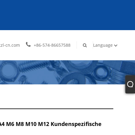
zl-cn.com
+86-574-86657588
Language
/A4 M6 M8 M10 M12 Kundenspezifische